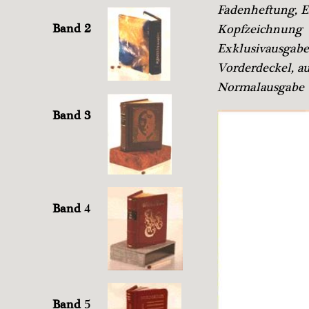
Fadenheftung, E
Band 2
Kopfzeichnung
Exklusivausgabe
Vorderdeckel, a
Normalausgabe v
Band 3
Band
4
Band
5