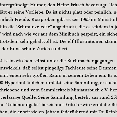
, hintergründige Humor, den Heinz Fritsch bevorzugt. “I
ärt er seine Vorliebe. Da ist nichts platt oder peinlich, 
nfach Freude. Kostproben gibt es seit 1995 im Miniatur
in die “Schmunzelecke” abgedruckt, die es seitdem in j
 wird nach wie vor aus dem Minibuch gespeist, ein sich
 trotzdem sehr gehaltvoll ist. Die elf Illustrationen st
 der Kunstschule Zürich studiert.
8) ist inzwischen selbst unter die Buchmacher gegangen. 
 entwickelt, daß selbst pingelige Fachleute seine Daum
mt einen sehr großen Raum in seinem Leben ein. Er ist 
00 Hyperionbändchen umfaßt seine Sammlung, er sucht
chriebene und vom Sammlerkreis Miniaturbuch e.V. her
verlässige Quelle. Seine Sammlung besteht aus rund 250
ne “Lebensaufgabe” bezeichnet Fritsch zwinkernd die Bi
en, die er seit vielen Jahren federführend mit Dr. Rei