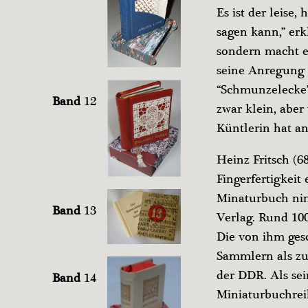
Es ist der leise
sagen kann,” erkl
sondern macht ei
seine Anregung h
“Schmunzelecke”
Band
12
zwar klein, aber
Küntlerin hat an
Heinz Fritsch (6
Fingerfertigkeit
Minaturbuch nim
Band
13
Verlag. Rund 10
Die von ihm ges
Sammlern als zu
der DDR. Als sei
Band
14
Miniaturbuchreih