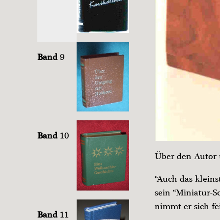
Band
9
Band
10
Über den Autor 
“Auch das klein
sein “Miniatur-
nimmt er sich f
Band
11