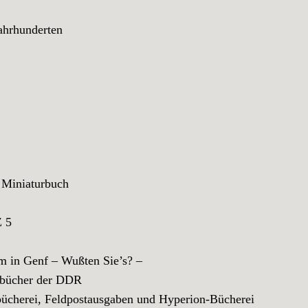
ahrhunderten
e
Miniaturbuch
 5
n Genf – Wußten Sie’s? –
bücher der DDR
cherei, Feldpostausgaben und Hyperion-Bücherei