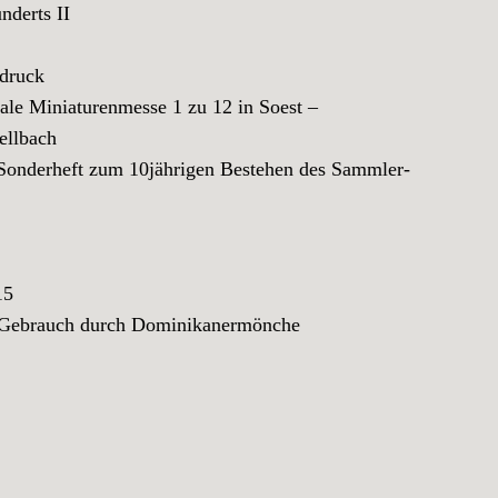
derts II
druck
e Miniaturenmesse 1 zu 12 in Soest –
llbach
derheft zum 10jährigen Bestehen des Sammler-
15
n Gebrauch durch Dominikanermönche