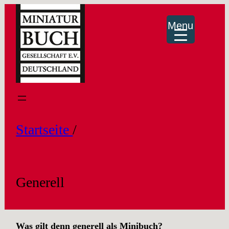
Menu
Startseite
/
Generell
Was gilt denn generell als Minibuch?